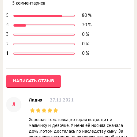
5 комментариев
5
80 %
4
20 %
3
0 %
2
0 %
1
0 %
НАПИСАТЬ ОТЗЫВ
27.11.2021
Лидия
Л
Хорошая толстовка, которая подходит и
мальчику и девочке. У меня её носила сначала
дочь, потом досталась по наследству сыну. За
время эксплуатации не потеряла внешний вид и