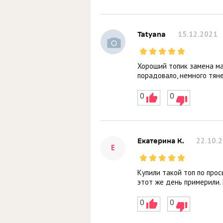
15.12.2021
Tatyana
Хороший топик замена ма
порадовало, немного тяне
0
0
22.10.
Екатерина К.
Е
Купили такой топ по прос
этот же день примерили.
0
0