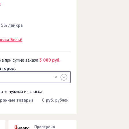
е
 5% лайкра
очка Бельё
на при сумме заказа
3 000 руб.
 город:
рите нужный из списка
тронные товары)
0 руб.
рублей
Проверено