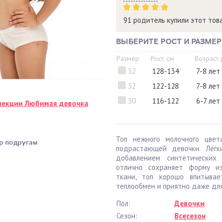
91 родитель купили этот то
ВЫБЕРИТЕ РОСТ И РАЗМЕР
Размер
Рост, см
Возраст
32
128-134
7-8 лет
32
122-128
7-8 лет
30
116-122
6-7 лет
лекции Любимая девочка
Топ нежного молочного цвет
р подругам
подрастающей девочки. Лёгк
добавлением синтетических
отлично сохраняет форму из
ткани, топ хорошо впитывае
теплообмен и приятно даже для
Пол:
Девочки
Сезон:
Всесезон