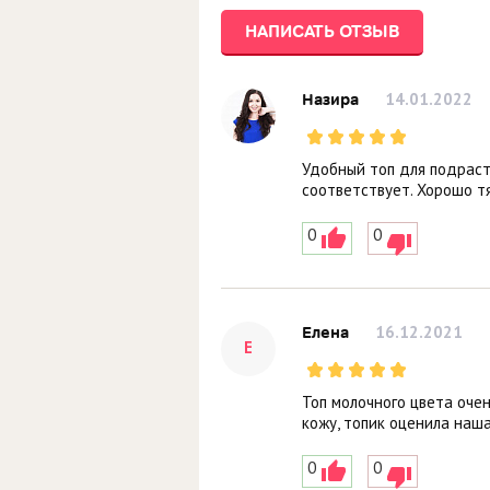
НАПИСАТЬ ОТЗЫВ
14.01.2022
Назира
Удобный топ для подраст
соответствует. Хорошо т
0
0
16.12.2021
Елена
Е
Топ молочного цвета оче
кожу, топик оценила наша
0
0