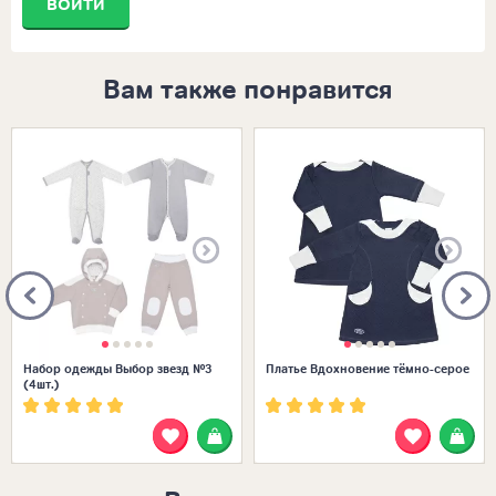
ВОЙТИ
Вам также понравится
Размеры в наличии:
Размеры в наличии:
22 (68-74)
Набор одежды Выбор звезд №3
Платье Вдохновение тёмно-серое
(4шт.)