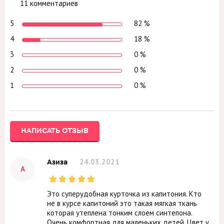
11 комментариев
5
82 %
4
18 %
3
0 %
2
0 %
1
0 %
НАПИСАТЬ ОТЗЫВ
24.03.2021
Азиза
А
Это суперудобная курточка из капитония. Кто
не в курсе капитоний это такая мягкая ткань
которая утеплена тонким слоем синтепона.
Очень комфортная для маленьких детей. Цвет у