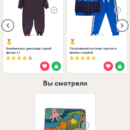
Комбинезон динозавр серый
Спортивный костюм: куртка и
футер 1+
брюки голубой
Вы смотрели
Размеры в нал
ЕДИНЫЙ