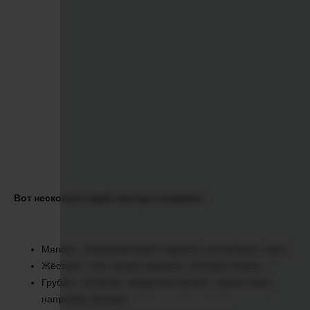
Вот несколько идей текстур и игрушек:
Мягкая – плюшевая мини-подушка, ватный диск, перо.
Жёсткий – мяч, камни, ракушка, сосновая шишка.
Грубая – мочалка, наждачная бумага, грубая ткань,
например, вельвет.