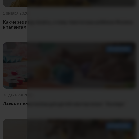
1 января 2026
Как через игру понять, к чему тянется ваш ребёнок: 4 ключа
к талантам
РАЗВИТИЕ
30 декабря 2025
Лепка из пластилина для детей: мастер-класс "Зоопарк"
РАЗВИТИЕ