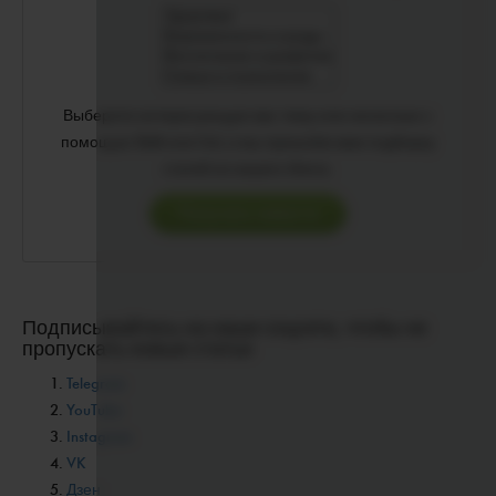
Выберите интересующую вас тему или несколько с
помощью Shift или Ctrl, и мы пришлём вам подборку
статей из нашего блога.
Подписывайтесь на наши соцсети, чтобы не
пропускать новые статьи
Telegram
YouTube
Instagram
VK
Дзен