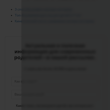
3 способа развить мелкую моторику
Топ-8 развивающих игр для детей 2-7 лет
Кинетический песок: развиваем мелкую моторику
Актуальная и полезная
информация для современных
родителей - в нашей рассылке.
С нами уже более 50 000 подписчиков!
Какие темы, касающиеся детей, вас интересуют: