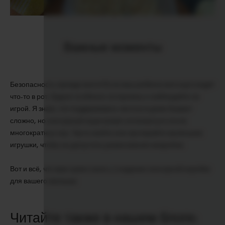
Важные моменты
Безопасность прежде всего! Если ваш ребёнок всё ещё кладёт
что-то в рот, будьте особенно осторожны и наблюдайте за
игрой. Я знаю, что поддерживать чистоту в доме бывает
сложно, но сенсорный ящик может испачкаться после
многократных игр. Часто мойте или протирайте маленькие
игрушки, чтобы не допустить размножения микробов.
Вот и всё, что вам нужно знать о создании сенсорной коробки
для вашего малыша.
Читайте также в нашем блоге: