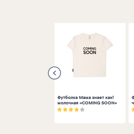
а Мама знает как!
Футболка Мама знает как!
Ф
молочная «COMING SOON»