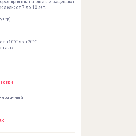
корсе приятны на ощупь и защищают
одели: от 7 до 10 лет.
утер)
от +10°C до +20°C
адусах
стовки
-молочный
ак