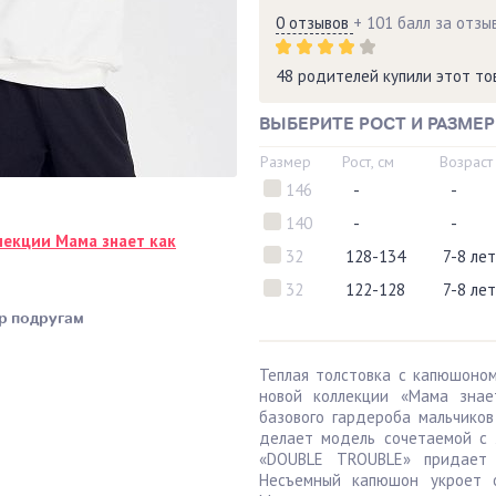
0 отзывов
+ 101 балл за отзы
48 родителей купили этот т
ВЫБЕРИТЕ РОСТ И РАЗМЕР
Размер
Рост, см
Возраст
146
-
-
140
-
-
лекции Мама знает как
32
128-134
7-8 лет
32
122-128
7-8 лет
р подругам
Теплая толстовка с капюшоно
новой коллекции «Мама знае
базового гардероба мальчико
делает модель сочетаемой с 
«DOUBLE TROUBLE» придает 
Несъемный капюшон укроет 