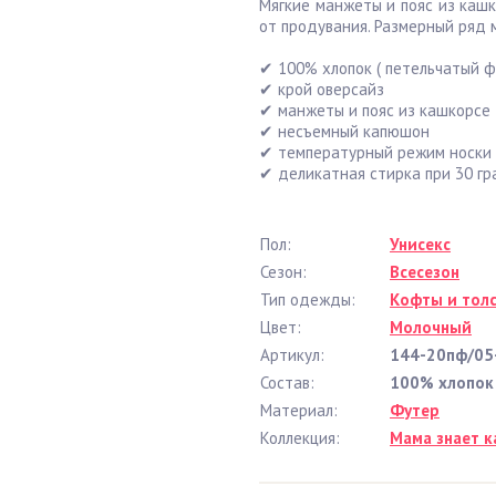
Мягкие манжеты и пояс из каш
от продувания. Размерный ряд м
✔ 100% хлопок ( петельчатый ф
✔ крой оверсайз
✔ манжеты и пояс из кашкорсе
✔ несъемный капюшон
✔ температурный режим носки 
✔ деликатная стирка при 30 гр
Пол:
Унисекс
Сезон:
Всесезон
Тип одежды:
Кофты и тол
Цвет:
Молочный
Артикул:
144-20пф/05
Состав:
100% хлопок
Материал:
Футер
Коллекция:
Мама знает к