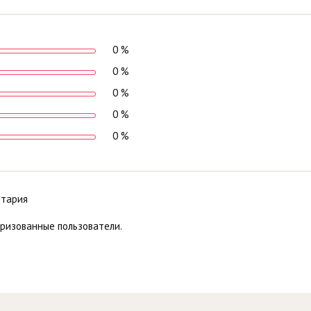
0 %
0 %
0 %
0 %
0 %
нтария
оризованные пользователи.