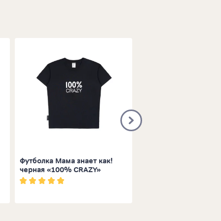
Футболка Мама знает как!
Футболка Мама знает 
черная «100% CRAZY»
молочная «RE Loadin