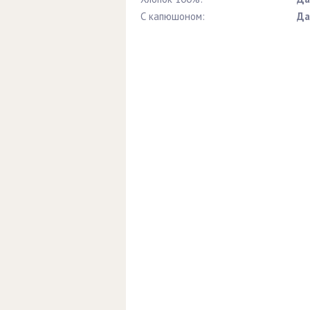
С капюшоном:
Да