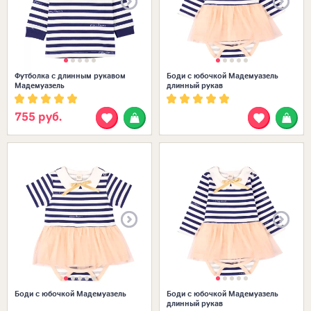
Футболка с длинным рукавом
Боди с юбочкой Мадемуазель
Мадемуазель
длинный рукав
755 руб.
Размеры в наличии:
Боди с юбочкой Мадемуазель
Боди с юбочкой Мадемуазель
длинный рукав