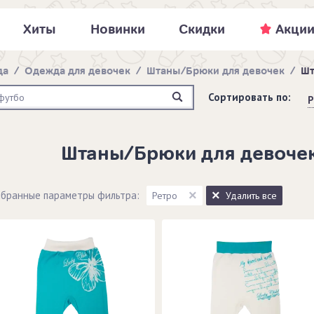
Хиты
Новинки
Скидки
Акци
да
/
Одежда для девочек
/
Штаны/Брюки для девочек
/
Шт
Сортировать по:
Р
Штаны/Брюки для девочек
бранные параметры фильтра:
Ретро
Удалить все