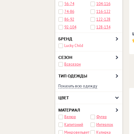
56-74
104-116
74-86
116-122
86-92
122-128
92-104
128-134
БРЕНД
Lucky Child
СЕЗОН
Всесезон
ТИП ОДЕЖДЫ
Показать всю одежду
ЦВЕТ
МАТЕРИАЛ
Велюр
Футер
Капитоний
Интерлок
Микровельвет
Кулирка