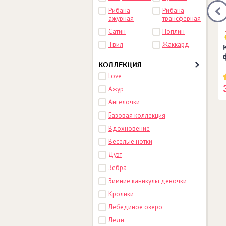
Рибана
Рибана
ажурная
трансферная
Сатин
Поплин
Твил
Жаккард
 Вперёд, чемпионы!
Комплект комбинезонов
Котики 2 шт
КОЛЛЕКЦИЯ
Love
0 руб.
1 623 руб.
Ажур
Ангелочки
Базовая коллекция
Вдохновение
Веселые нотки
Дуэт
Зебра
Зимние каникулы девочки
Кролики
Лебединое озеро
Леди