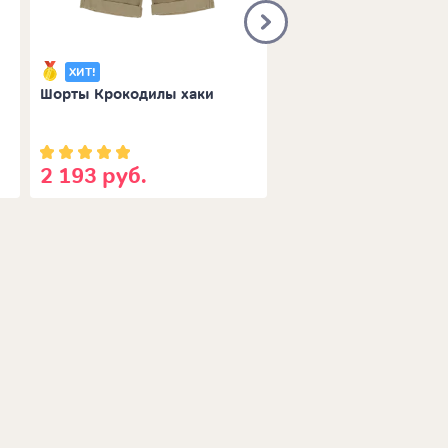
ХИТ!
ХИТ!
Шорты Крокодилы хаки
Брюки Зебра футер
2 193 руб.
1 562 руб.