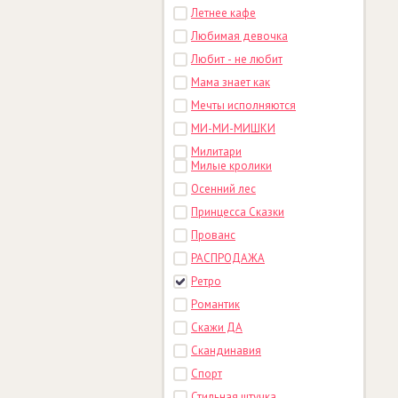
Летнее кафе
Любимая девочка
Любит - не любит
Мама знает как
Мечты исполняются
МИ-МИ-МИШКИ
Милитари
Милые кролики
Осенний лес
Принцесса Сказки
Прованс
РАСПРОДАЖА
Ретро
Романтик
Скажи ДА
Скандинавия
Спорт
Стильная штучка