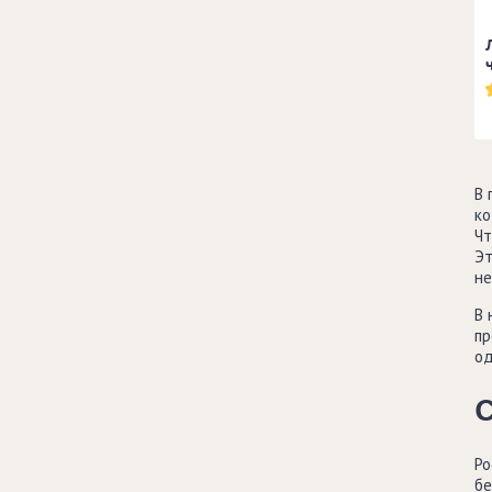
В 
ко
Чт
Эт
не
В 
пр
од
С
Ро
бе