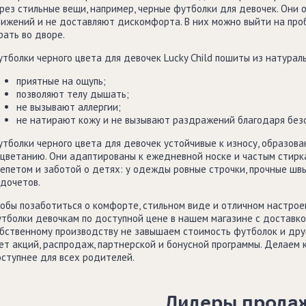
рез стильные вещи, например, черные футболки для девочек. Они 
ижений и не доставляют дискомфорта. В них можно выйти на пробе
рать во дворе.
тболки черного цвета для девочек Lucky Child пошиты из натураль
приятные на ощупь;
позволяют телу дышать;
не вызывают аллергии;
не натирают кожу и не вызывают раздражений благодаря безо
тболки черного цвета для девочек устойчивые к износу, образов
цветанию. Они адаптированы к ежедневной носке и частым стирк
епетом и заботой о детях: у одежды ровные строчки, прочные швы
дочетов.
обы позаботиться о комфорте, стильном виде и отличном настрое
тболки девочкам по доступной цене в нашем магазине с доставкой
бственному производству не завышаем стоимость футболок и дру
ет акций, распродаж, партнерской и бонусной программы. Делае
ступнее для всех родителей.
Лидеры прода