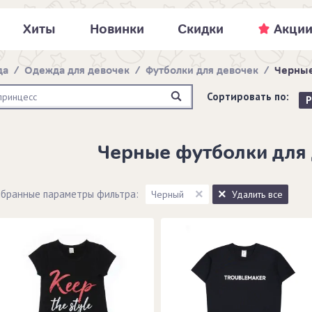
Хиты
Новинки
Скидки
Акци
да
/
Одежда для девочек
/
Футболки для девочек
/
Черные
Сортировать по:
Р
Черные футболки для
бранные параметры фильтра:
Черный
Удалить все