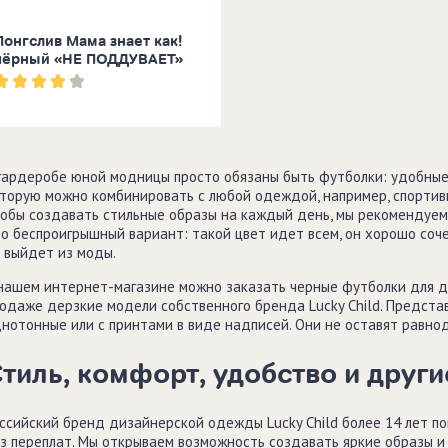
Лонгслив Мама знает как!
чёрный «НЕ ПОДДУВАЕТ»
гардеробе юной модницы просто обязаны быть футболки: удобные 
торую можно комбинировать с любой одеждой, например, спортив
обы создавать стильные образы на каждый день, мы рекомендуем
о беспроигрышный вариант: такой цвет идет всем, он хорошо соч
 выйдет из моды.
нашем интернет-магазине можно заказать черные футболки для дев
одаже дерзкие модели собственного бренда Lucky Child. Предста
нотонные или с принтами в виде надписей. Они не оставят равно
тиль, комфорт, удобство и друг
ссийский бренд дизайнерской одежды Lucky Child более 14 лет п
з переплат. Мы открываем возможность создавать яркие образы 