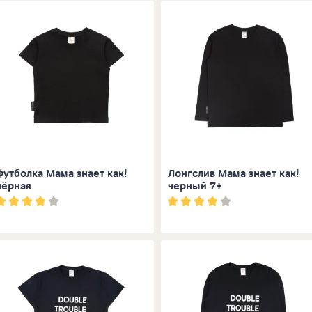
Футболка Мама знает как!
Лонгслив Мама знает как!
чёрная
черный 7+