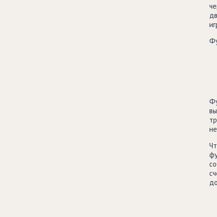
че
дв
иг
Фу
Фу
вы
тр
не
Чт
фу
со
сч
до