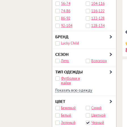
56-74
104-116
74-86
116-122
86-92
122-128
92-104
128-134
БРЕНД
Lucky Child
СЕЗОН
Лето
Всесезон
ТИП ОДЕЖДЫ
Футболки и
майки
Показать всю одежду
ЦВЕТ
Бежевый
Синий
Белый
Цветной
Зеленый
Черный