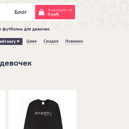
0 продуктов
и
Блог
0 руб.
 футболки для девочек
Цене
Скидке
Новинки
ейтингу
 девочек