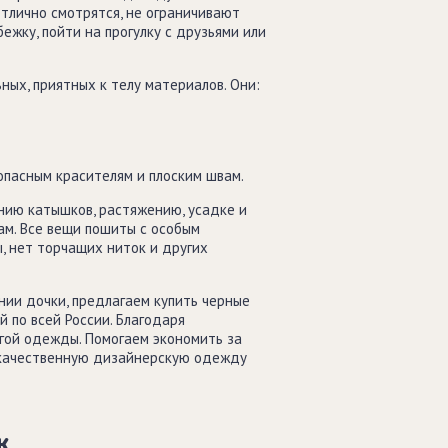
отлично смотрятся, не ограничивают
жку, пойти на прогулку с друзьями или
ных, приятных к телу материалов. Они:
пасным красителям и плоским швам.
анию катышков, растяжению, усадке и
ам. Все вещи пошиты с особым
, нет торчащих ниток и других
нии дочки, предлагаем купить черные
 по всей России. Благодаря
гой одежды. Помогаем экономить за
м качественную дизайнерскую одежду
ж