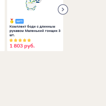
ХИТ!
Комплект боди с длинным
Спортивный костюм:
рукавом Маленький гонщик 3
толстовка и брюки си
шт.
1 803 руб.
3 433 руб.