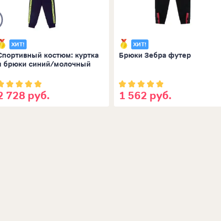
ХИТ!
ХИТ!
Спортивный костюм: куртка
Брюки Зебра футер
и брюки синий/молочный
2 728 руб.
1 562 руб.