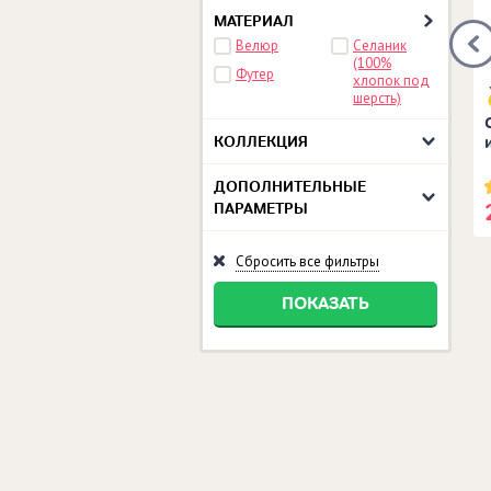
МАТЕРИАЛ
Велюр
Селаник
(100%
Футер
хлопок под
шерсть)
езон динозавр серый
Куртка Вперёд, чемпионы!
КОЛЛЕКЦИЯ
1+
ДОПОЛНИТЕЛЬНЫЕ
1 руб.
2 430 руб.
ПАРАМЕТРЫ
Сбросить все фильтры
ПОКАЗАТЬ