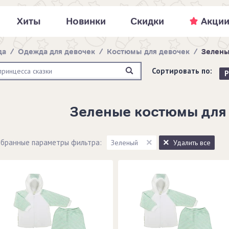
Хиты
Новинки
Скидки
Акци
да
/
Одежда для девочек
/
Костюмы для девочек
/
Зелены
Сортировать по:
Р
Зеленые костюмы для
бранные параметры фильтра:
Зеленый
Удалить все