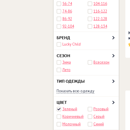
56-74
104-116
74-86
116-122
86-92
122-128
92-104
128-134
БРЕНД
Lucky Child
СЕЗОН
Зима
Всесезон
Лето
ТИП ОДЕЖДЫ
Показать всю одежду
ЦВЕТ
Зеленый
Розовый
Коричневый
Серый
Молочный
Синий