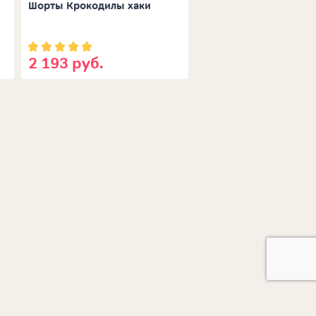
Шорты Крокодилы хаки
Брюки Зебра футер
2 193 руб.
1 562 руб.