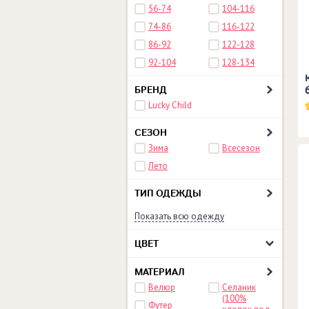
56-74
104-116
74-86
116-122
86-92
122-128
92-104
128-134
БРЕНД
Lucky Child
СЕЗОН
Зима
Всесезон
Лето
ТИП ОДЕЖДЫ
Показать всю одежду
ЦВЕТ
МАТЕРИАЛ
Велюр
Селаник
(100%
Футер