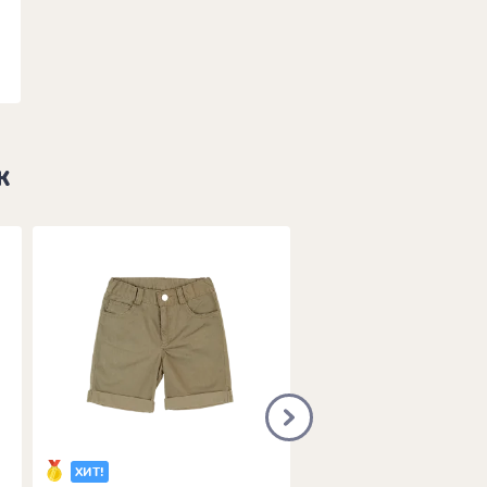
ж
ХИТ!
ХИТ!