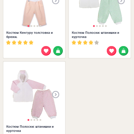
Костюм Кенгуру толстовка и
Костюм Полоски: штанишки и
брюки.
курточка
Размеры в наличии:
Костюм Полоски: штанишки и
курточка