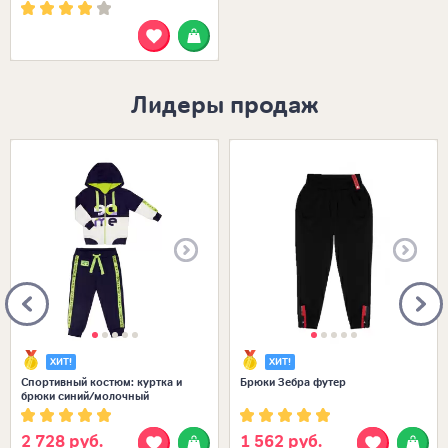
Лидеры продаж
Размеры в наличии:
Размеры в наличии:
ХИТ!
ХИТ!
Спортивный костюм: куртка и
Брюки Зебра футер
брюки синий/молочный
2 728 руб.
1 562 руб.