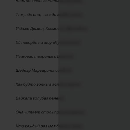
Ведь появленью Риты всюду рады,
Там, где она, – везде живёт успех.
И даже Дюжев, Космос из «Бригады»,
Ей покорён на шоу «Лучше всех»!
Из моего творенья о Байкале
Шедевр Маргарита создала.
Как будто волны в голосе играли,
Байкала голубая пелена.
Она читает столь проникновенно,
Что каждый раз моя бежит слеза.