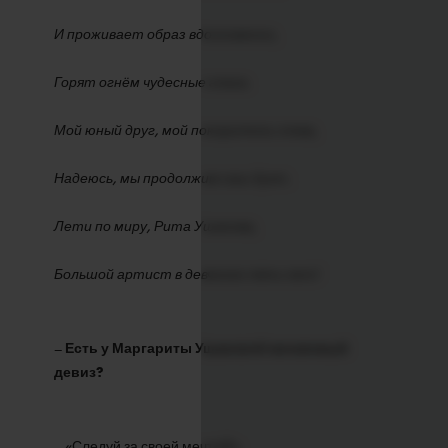
И проживает образ вдохновенно,
Горят огнём чудесные глаза.
Мой юный друг, мой покоритель слова,
Надеюсь, мы продолжим наш дуэт.
Лети по миру, Рита Ушакова,
Большой артист в девчонке пяти лет!
–
Есть у Маргариты Ушаковой жизненный
девиз?
– «Следуй за своей мечтой!»