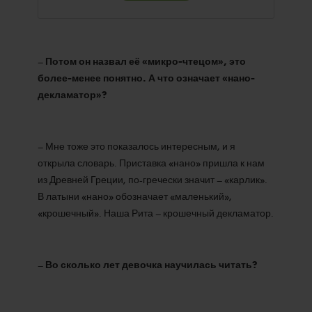
–
Потом он назвал её «микро-чтецом», это
более-менее понятно. А что означает «нано-
декламатор»?
– Мне тоже это показалось интересным, и я
открыла словарь. Приставка «нано» пришла к нам
из Древней Греции, по-гречески значит – «карлик».
В латыни «нано» обозначает «маленький»,
«крошечный». Наша Рита – крошечный декламатор.
–
Во сколько лет девочка научилась читать?