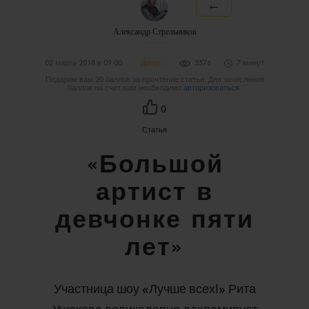
←
Александр Стрельников
02 марта 2018 в 09:00
Досуг
3576
7 минут
Подарим вам 20 баллов за прочтение статьи. Для зачисления
баллов на счет вам необходимо
авторизоваться
.
0
Статья
«Большой
артист в
девчонке пяти
лет»
Участница шоу «Лучше всех!» Рита