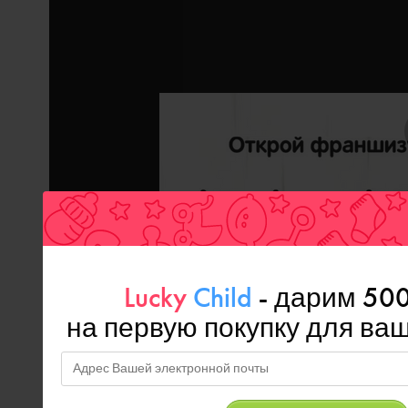
Lucky
Child
- дарим 50
на первую покупку для в
–
Надо думать, шоу «Лучше всех!»