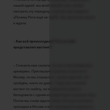
нашей идеей: мы всей семьей очень любим
смотреть эту передачу, и многие нам говорили:
«Почему Рита ещё не там?!». Мы заполнили анкету
и ждали.
–
Как всё происходило? Что из себя
представлял кастинг?
– Сначала нам сказали, что мы в так называемом
«резерве». Приглашали приехать на кастинг в
Москву, но мы отказались, так как гарантий, что
пройдём, никто не давал. Тогда нам устроили
кастинг по скайпу, на котором Рита просто
беседовала с одним из редакторов на разные темы.
Потом мы снова ждали звонка. В конце лета были
проездом в Москве и всё-таки решили нагрянуть в