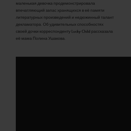
маленькая девочка продемонстрировала
впечатляющий запас хранящихся в её памяти
литературных произведений и недюжинный талант
декламатора. Об удивительных способностях
своей дочки корреспонденту Lucky Child рассказала
её мама Полина Ушакова.