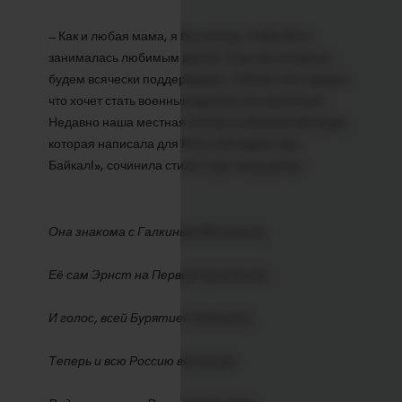
– Как и любая мама, я бы хотела, чтобы Рита
занималась любимым делом. А мы её интересы
будем всячески поддерживать. Сейчас она говорит,
что хочет стать военным врачом или артисткой.
Недавно наша местная поэтесса Люксана Битуева,
которая написала для Риты «Оставьте нам
Байкал!», сочинила стихи и про нашу дочку:
Она знакома с Галкиным Максимом,
Её сам Эрнст на Первый приглашал.
И голос, всей Бурятией любимый,
Теперь и всю Россию восхищал.