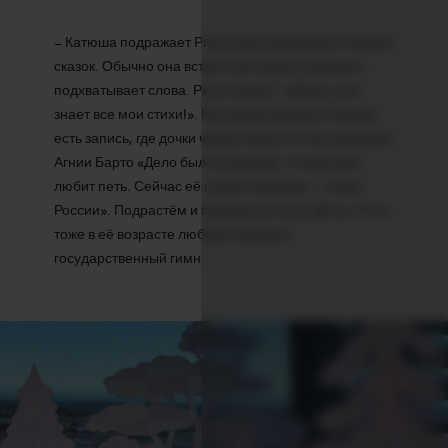
– Катюша подражает Рите в рассказывании стихов и
сказок. Обычно она встаёт или садится рядом и
подхватывает слова. Рита говорит: «Мама, она
знает все мои стихи!». На нашем канале в Youtube
есть запись, где дочки читают вместе стихотворение
Агнии Барто «Дело было в январе». А ещё Катя
любит петь. Сейчас её самое любимое – «Гимн
России». Подрастём и поедем в «Голос Дети». Рита
тоже в её возрасте любила напевать
государственный гимн.