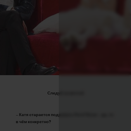
Следуй за мечтой
–
Катя старается подражать Рите? Если – да, то
в чём конкретно?