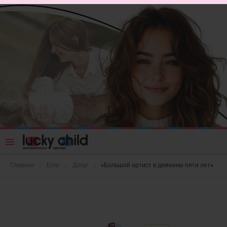
Главная
Блог
Досуг
«Большой артист в девчонке пяти лет»