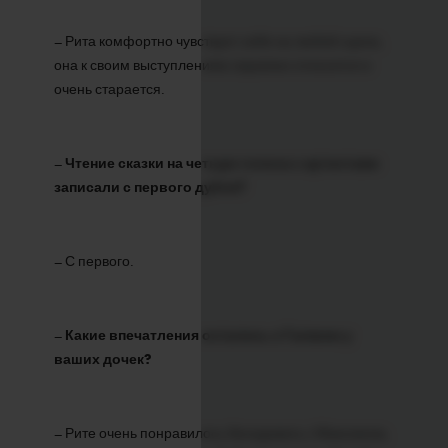
– Рита комфортно чувствует себя на любой сцене,
она к своим выступлениям серьёзно относится и
очень старается.
–
Чтение сказки на четыре голоса с артистами
записали с первого дубля?
– С первого.
–
Какие впечатления остались о Галкине у
ваших дочек?
– Рите очень понравилось беседовать с Максимом,