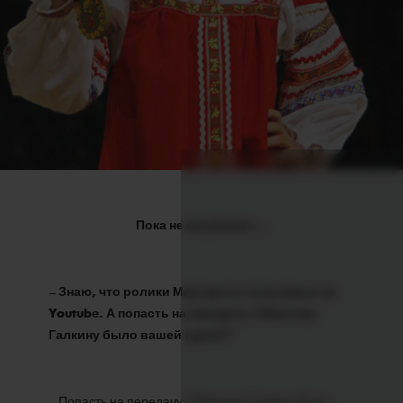
Пока не нагрянешь…
–
Знаю, что ролики Маргариты популярны на
Youtube. А попасть на передачу к Максиму
Галкину было вашей идеей?
– Попасть на передачу к Максиму Галкину было